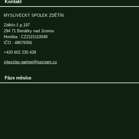
Kontakt
MYSLIVECKÝ SPOLEK ZDĚTÍN
Zdětín č.p.197
294 71 Benátky nad Jizerou
Honitba : CZ2115110048
IČO : 48679356
+420 602 230 438
vitezslav.gartner@seznam.cz
Fáze měsíce