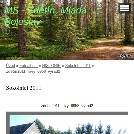
MS - Zdětín, Mladá
Boleslav
Úvod
»
Fotoalbum
»
HISTORIE
»
Sokolníci 2011
»
zdetin2011_lovy_6958_vyrad2
Sokolníci 2011
zdetin2011_lovy_6958_vyrad2