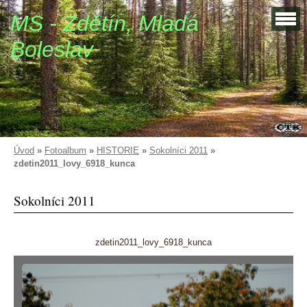
MS - Zdětín, Mladá
Boleslav
Úvod
»
Fotoalbum
»
HISTORIE
»
Sokolníci 2011
»
zdetin2011_lovy_6918_kunca
Sokolníci 2011
zdetin2011_lovy_6918_kunca