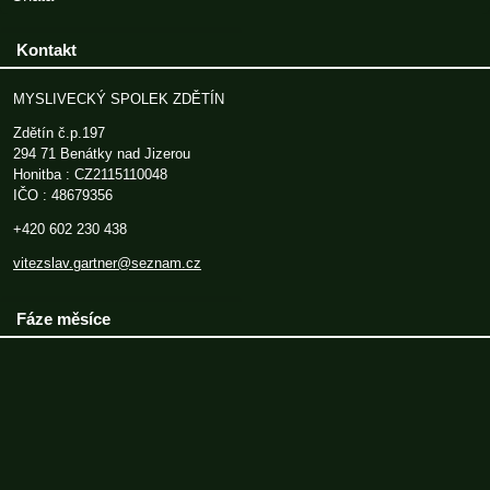
Kontakt
MYSLIVECKÝ SPOLEK ZDĚTÍN
Zdětín č.p.197
294 71 Benátky nad Jizerou
Honitba : CZ2115110048
IČO : 48679356
+420 602 230 438
vitezslav.gartner@seznam.cz
Fáze měsíce