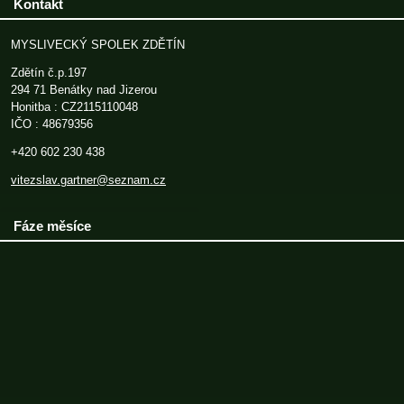
Kontakt
MYSLIVECKÝ SPOLEK ZDĚTÍN
Zdětín č.p.197
294 71 Benátky nad Jizerou
Honitba : CZ2115110048
IČO : 48679356
+420 602 230 438
vitezslav.gartner@seznam.cz
Fáze měsíce