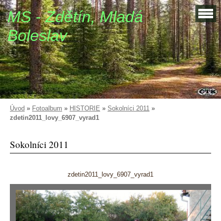
MS - Zdětín, Mladá
Boleslav
Úvod
»
Fotoalbum
»
HISTORIE
»
Sokolníci 2011
»
zdetin2011_lovy_6907_vyrad1
Sokolníci 2011
zdetin2011_lovy_6907_vyrad1