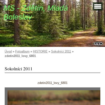
MS - Zdětín, Mladá
Boleslav
Úvod
»
Fotoalbum
»
HISTORIE
»
Sokolníci 2011
»
zdetin2011_lovy_6801
Sokolníci 2011
zdetin2011_lovy_6801