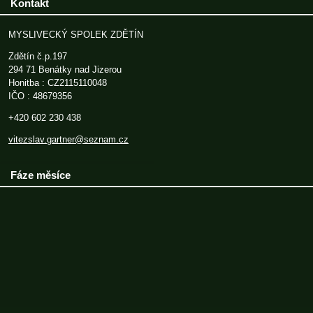
Kontakt
MYSLIVECKÝ SPOLEK ZDĚTÍN
Zdětín č.p.197
294 71 Benátky nad Jizerou
Honitba : CZ2115110048
IČO : 48679356
+420 602 230 438
vitezslav.gartner@seznam.cz
Fáze měsíce