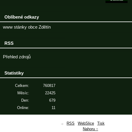
Oblíbené odkazy
www stánky obce Zdětín
RSS
Přehled zdrojů
Statistiky
Celkem:
760817
Měsíc:
22425
Den:
679
Online:
11
© 2026 eStránky.cz
|
RSS
|
WebSlice
|
Tisk
|
Aktualizováno: 28. 6. 2026
|
Nahoru ↑