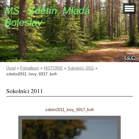
MS - Zdětín, Mladá
Boleslav
Úvod
»
Fotoalbum
»
HISTORIE
»
Sokolníci 2011
»
zdetin2011_lovy_6917_kofr
Sokolníci 2011
zdetin2011_lovy_6917_kofr