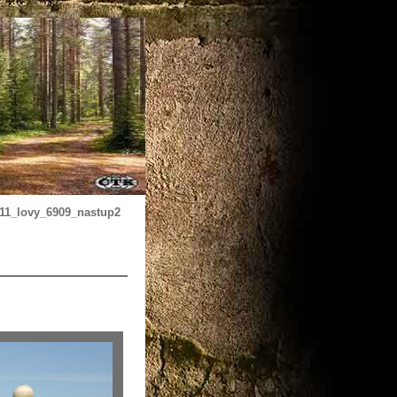
011_lovy_6909_nastup2