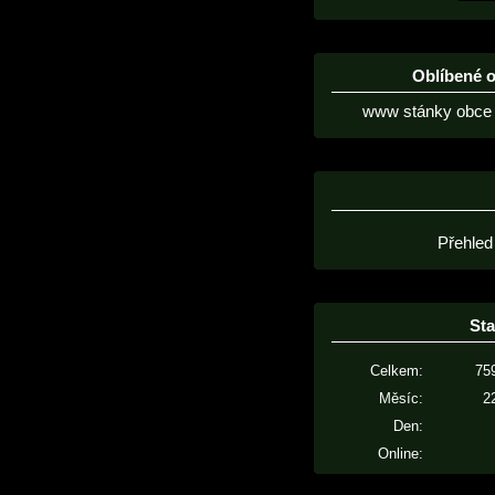
Oblíbené 
www stánky obce 
Přehled
Sta
Celkem:
75
Měsíc:
2
Den:
Online: