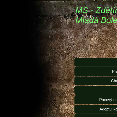
MS - Zdětí
Mladá Bole
Pr
Ch
Pacový oh
Adoptuj k