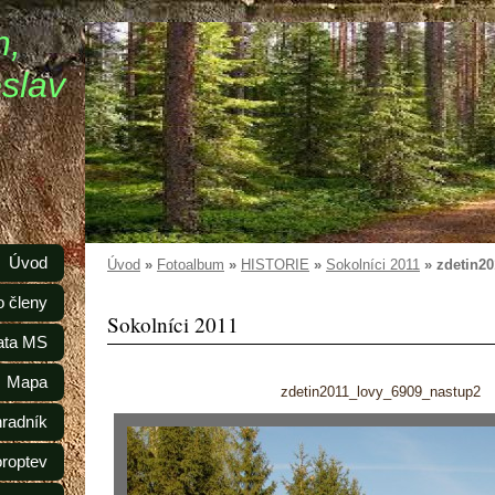
n,
slav
Úvod
Úvod
»
Fotoalbum
»
HISTORIE
»
Sokolníci 2011
»
zdetin2
o členy
Sokolníci 2011
ata MS
Mapa
zdetin2011_lovy_6909_nastup2
radník
oroptev