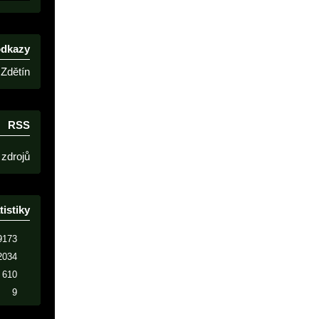
odkazy
Zdětín
RSS
 zdrojů
tistiky
9173
2034
610
9