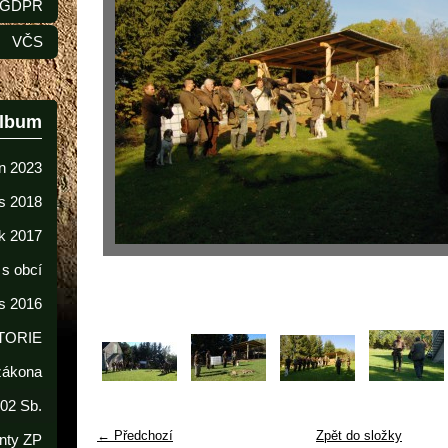
GDPR
VČS
album
n 2023
s 2018
k 2017
 s obcí
s 2016
TORIE
 zákona
02 Sb.
← Předchozí
Zpět do složky
nty ZP