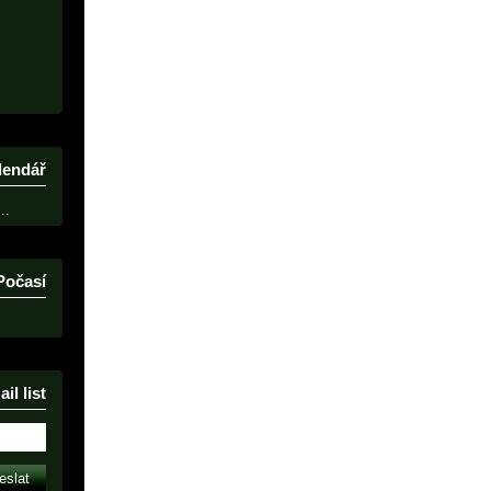
lendář
..
Počasí
il list