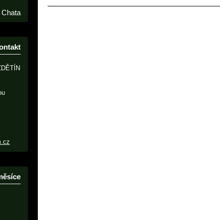
Chata
ontakt
ZDĚTÍN
ou
m.cz
měsíce