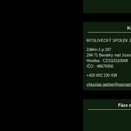
K
MYSLIVECKÝ SPOLEK 
Zdětín č.p.197
294 71 Benátky nad Jizer
Honitba : CZ2115110048
IČO : 48679356
+420 602 230 438
vitezslav.gartner@sezna
Fáze 