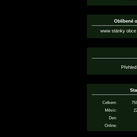
Oblíbené 
www stánky obce 
Přehled
Sta
Celkem:
75
Měsíc:
2
Den:
Online: