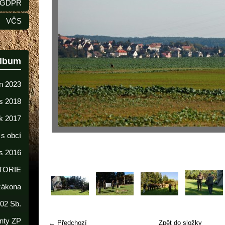
GDPR
VČS
album
n 2023
s 2018
k 2017
 s obcí
s 2016
TORIE
 zákona
02 Sb.
nty ZP
← Předchozí
Zpět do složky