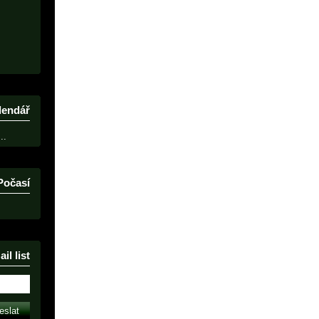
lendář
..
Počasí
il list