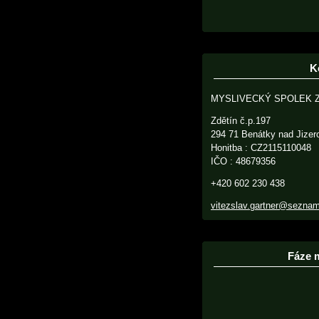
K
MYSLIVECKÝ SPOLEK 
Zdětín č.p.197
294 71 Benátky nad Jizer
Honitba : CZ2115110048
IČO : 48679356
+420 602 230 438
vitezslav.gartner@sezna
Fáze 