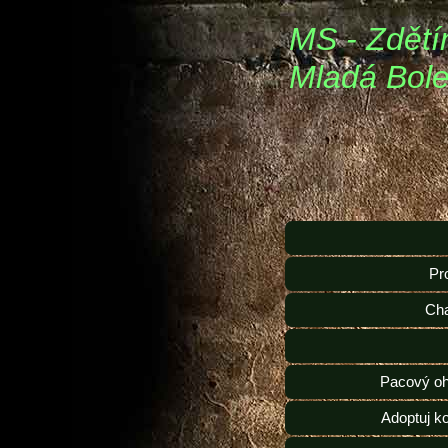
MS - Zdětí
Mladá Bole
Pr
Ch
Pacový oh
Adoptuj k