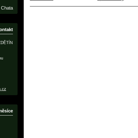
Chata
ontakt
ZDĚTÍN
ou
m.cz
měsíce