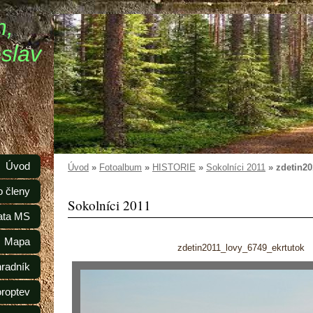
n,
slav
Úvod
Úvod
»
Fotoalbum
»
HISTORIE
»
Sokolníci 2011
»
zdetin20
o členy
Sokolníci 2011
ata MS
Mapa
zdetin2011_lovy_6749_ekrtutok
radník
oroptev