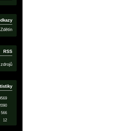
odkazy
Zdětín
RSS
 zdrojů
tistiky
9569
2090
566
12