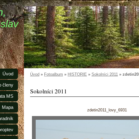
n,
slav
Úvod
Úvod
»
Fotoalbum
»
HISTORIE
»
Sokolníci 2011
»
zdetin2
o členy
Sokolníci 2011
ata MS
Mapa
zdetin2011_lovy_6931
radník
oroptev