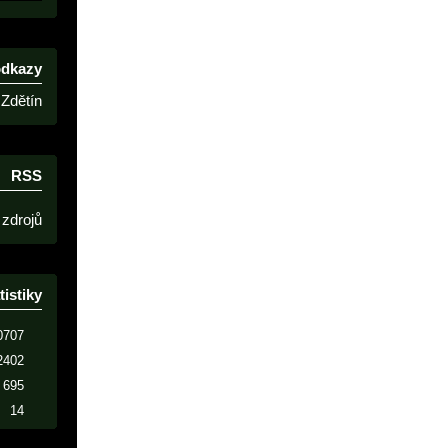
odkazy
Zdětín
RSS
 zdrojů
tistiky
0707
2402
695
14