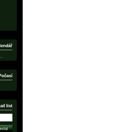
lendář
..
Počasí
il list