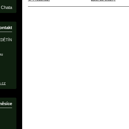
Chata
ontakt
ZDĚTÍN
ou
m.cz
měsíce