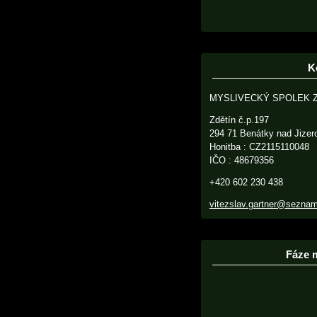
K
MYSLIVECKÝ SPOLEK 
Zdětín č.p.197
294 71 Benátky nad Jizer
Honitba : CZ2115110048
IČO : 48679356
+420 602 230 438
vitezslav.gartner@sezna
Fáze 