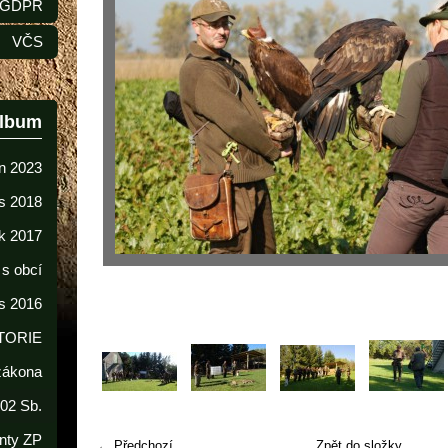
GDPR
VČS
album
n 2023
s 2018
k 2017
 s obcí
s 2016
TORIE
 zákona
02 Sb.
nty ZP
← Předchozí
Zpět do složky