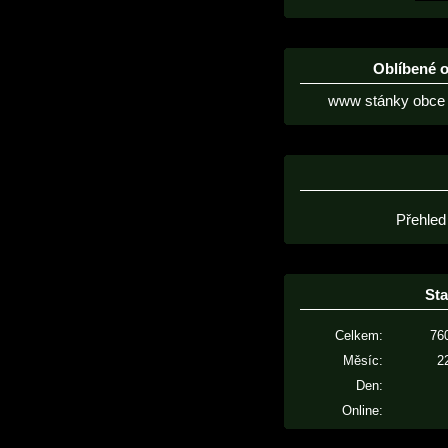
Oblíbené 
www stánky obce 
Přehled
Sta
Celkem:
76
Měsíc:
2
Den:
Online: