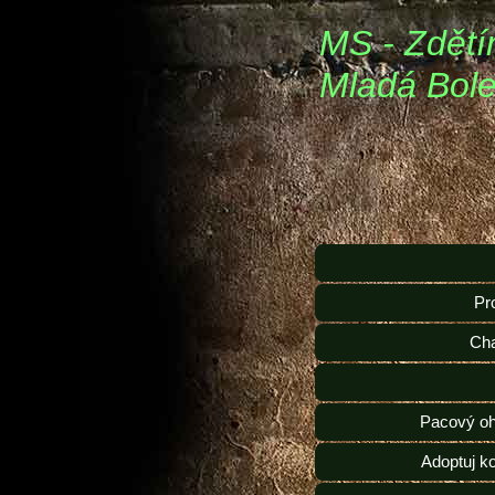
MS - Zdětí
Mladá Bole
Pr
Ch
Pacový oh
Adoptuj k