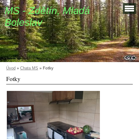
MS - Zdětín, Mladá
Boleslav
Úvod
»
Chata MS
»
Fotky
Fotky