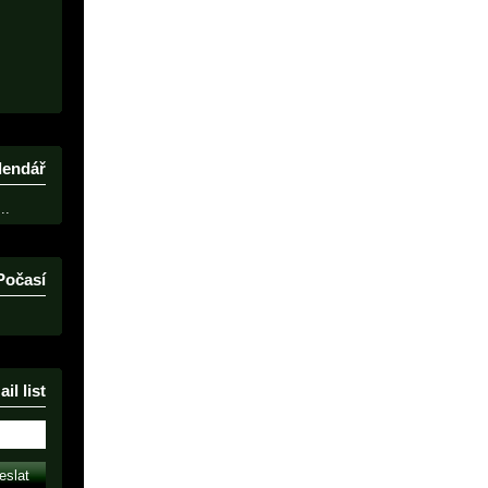
lendář
..
Počasí
il list