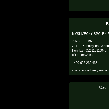
K
MYSLIVECKÝ SPOLEK 
Zdětín č.p.197
294 71 Benátky nad Jizer
Honitba : CZ2115110048
IČO : 48679356
+420 602 230 438
vitezslav.gartner@sezna
Fáze 