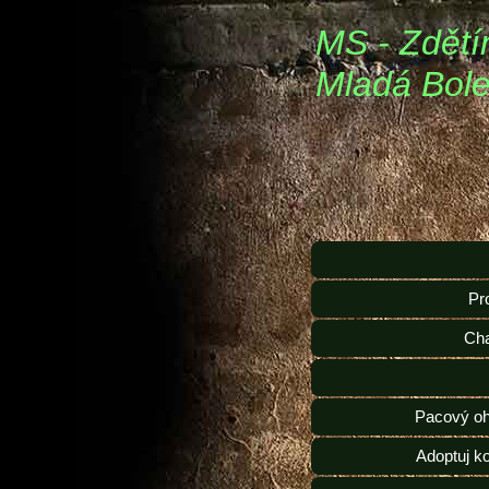
MS - Zdětí
Mladá Bole
Pr
Ch
Pacový oh
Adoptuj k