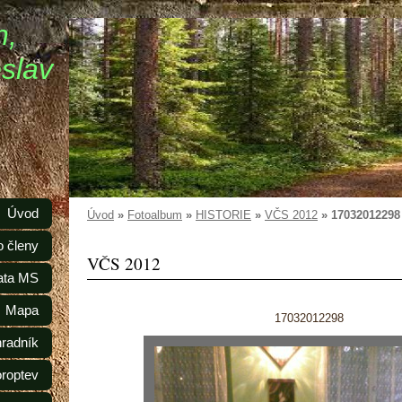
n,
slav
Úvod
Úvod
»
Fotoalbum
»
HISTORIE
»
VČS 2012
»
17032012298
o členy
VČS 2012
ata MS
Mapa
17032012298
radník
oroptev