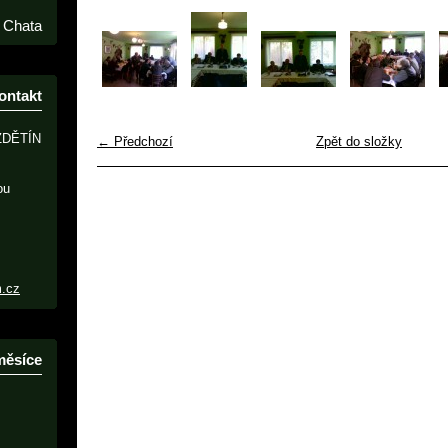
Chata
ontakt
ZDĚTÍN
← Předchozí
Zpět do složky
ou
m.cz
měsíce