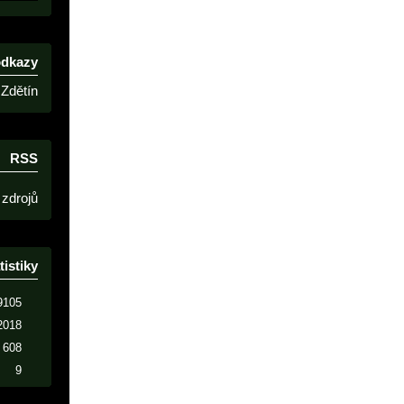
odkazy
Zdětín
RSS
 zdrojů
tistiky
9105
2018
608
9