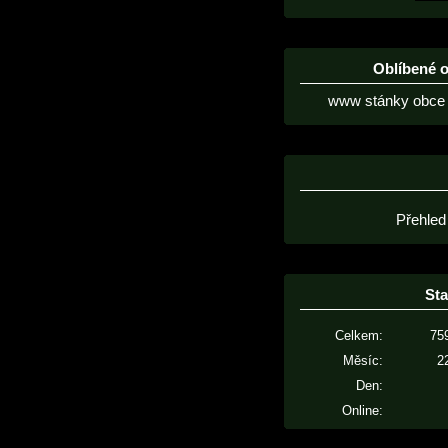
Oblíbené 
www stánky obce 
Přehled
Sta
Celkem:
75
Měsíc:
2
Den:
Online: