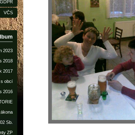
GDPR
VČS
album
n 2023
s 2018
k 2017
 s obcí
s 2016
TORIE
 zákona
02 Sb.
nty ZP