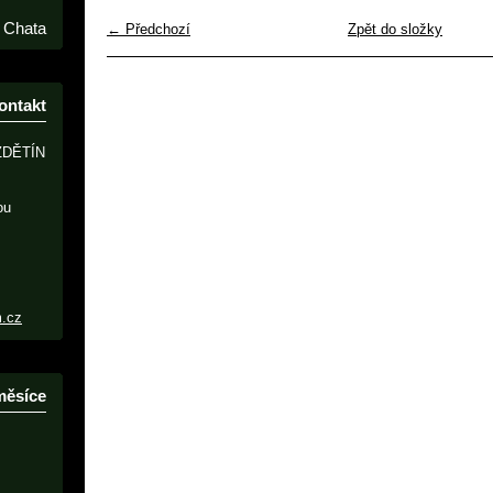
Chata
← Předchozí
Zpět do složky
ontakt
ZDĚTÍN
ou
m.cz
měsíce