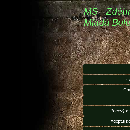
MS - Zdětí
Mladá Bole
Pr
Ch
Pacový oh
Adoptuj k