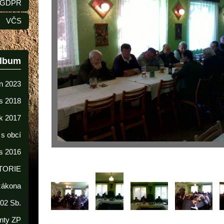
GDPR
VČS
album
n 2023
s 2018
k 2017
 s obcí
s 2016
TORIE
 zákona
02 Sb.
nty ZP