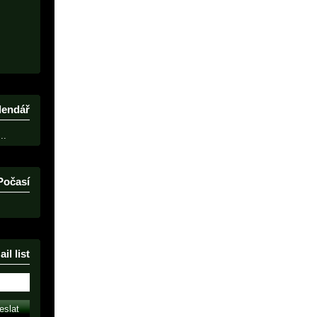
lendář
..
Počasí
il list