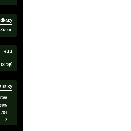
odkazy
Zdětín
RSS
 zdrojů
tistiky
0688
2405
704
12