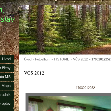
n,
slav
Úvod
Úvod
»
Fotoalbum
»
HISTORIE
»
VČS 2012
»
17032012252
o členy
VČS 2012
ata MS
Mapa
17032012252
radník
oroptev