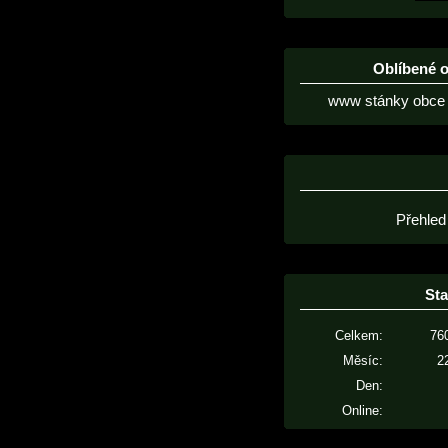
Oblíbené 
www stánky obce 
Přehled
Sta
Celkem:
76
Měsíc:
2
Den:
Online: