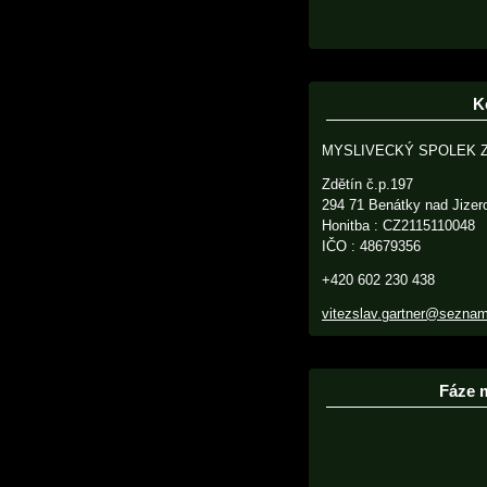
K
MYSLIVECKÝ SPOLEK 
Zdětín č.p.197
294 71 Benátky nad Jizer
Honitba : CZ2115110048
IČO : 48679356
+420 602 230 438
vitezslav.gartner@sezna
Fáze 