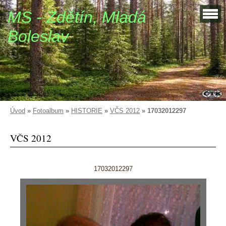
MS - Zdětín, Mladá
Boleslav
Úvod
»
Fotoalbum
»
HISTORIE
»
VČS 2012
»
17032012297
VČS 2012
17032012297