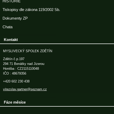
HISTORIE
Tiskopisy dle zákona 119/2002 Sb.
Dokumenty ZP
Chata
Kontakt
MYSLIVECKÝ SPOLEK ZDĚTÍN
Zdětín č.p.197
294 71 Benátky nad Jizerou
Honitba : CZ2115110048
IČO : 48679356
+420 602 230 438
vitezslav.gartner@seznam.cz
Fáze měsíce