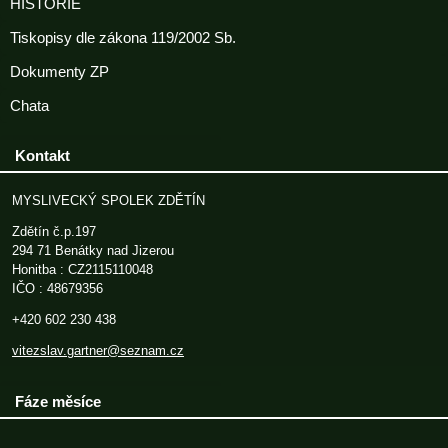
HISTORIE
Tiskopisy dle zákona 119/2002 Sb.
Dokumenty ZP
Chata
Kontakt
MYSLIVECKÝ SPOLEK ZDĚTÍN
Zdětín č.p.197
294 71 Benátky nad Jizerou
Honitba : CZ2115110048
IČO : 48679356
+420 602 230 438
vitezslav.gartner@seznam.cz
Fáze měsíce