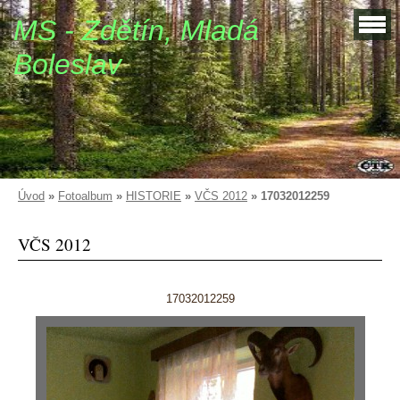
MS - Zdětín, Mladá
Boleslav
Úvod
»
Fotoalbum
»
HISTORIE
»
VČS 2012
»
17032012259
VČS 2012
17032012259