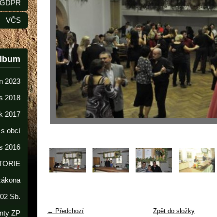
GDPR
VČS
album
n 2023
s 2018
k 2017
 s obcí
s 2016
TORIE
 zákona
02 Sb.
← Předchozí
Zpět do složky
nty ZP