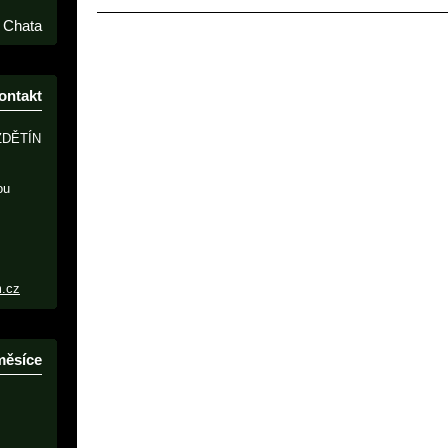
Chata
ontakt
ZDĚTÍN
ou
m.cz
měsíce