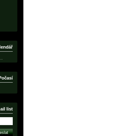
lendář
..
Počasí
il list