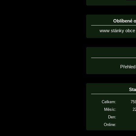
Oblíbené 
www stánky obce 
Přehled
Sta
Celkem:
75
Měsíc:
2
Den:
Online: