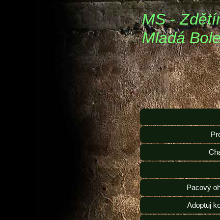
MS - Zdětí
Mladá Bole
Pr
Ch
Pacový oh
Adoptuj k