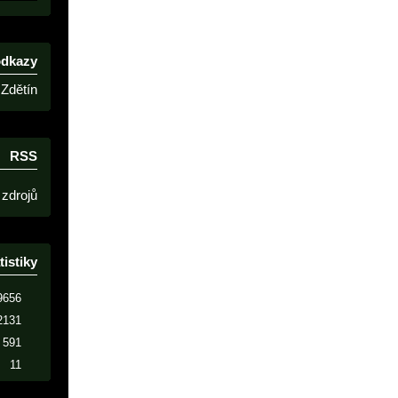
odkazy
Zdětín
RSS
 zdrojů
tistiky
9656
2131
591
11