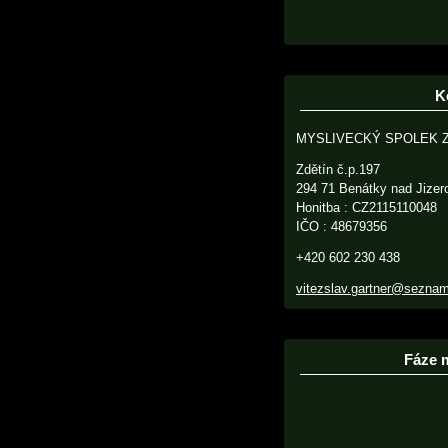
K
MYSLIVECKÝ SPOLEK 
Zdětín č.p.197
294 71 Benátky nad Jizer
Honitba : CZ2115110048
IČO : 48679356
+420 602 230 438
vitezslav.gartner@sezna
Fáze 