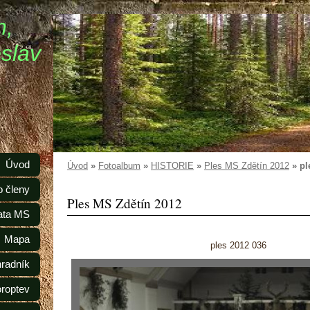
n,
slav
Úvod
Úvod
»
Fotoalbum
»
HISTORIE
»
Ples MS Zdětín 2012
»
pl
o členy
Ples MS Zdětín 2012
ata MS
Mapa
ples 2012 036
radník
oroptev