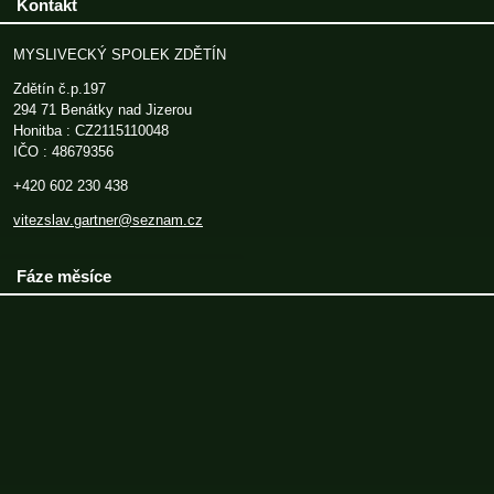
Kontakt
MYSLIVECKÝ SPOLEK ZDĚTÍN
Zdětín č.p.197
294 71 Benátky nad Jizerou
Honitba : CZ2115110048
IČO : 48679356
+420 602 230 438
vitezslav.gartner@seznam.cz
Fáze měsíce