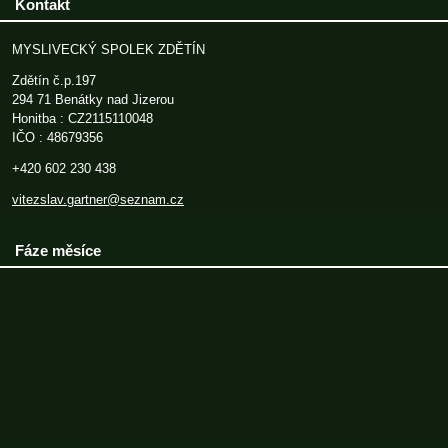
Kontakt
MYSLIVECKÝ SPOLEK ZDĚTÍN
Zdětín č.p.197
294 71 Benátky nad Jizerou
Honitba : CZ2115110048
IČO : 48679356
+420 602 230 438
vitezslav.gartner@seznam.cz
Fáze měsíce