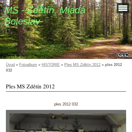
MS - Zdětín, Mladá
Boleslav
Úvod
»
Fotoalbum
»
HISTORIE
»
Ples MS Zdětín 2012
»
ples 2012
032
Ples MS Zdětín 2012
ples 2012 032