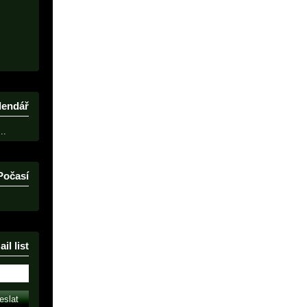
lendář
..
Počasí
il list