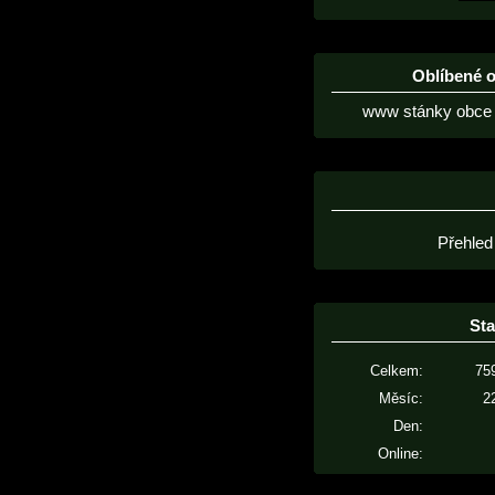
Oblíbené 
www stánky obce 
Přehled
Sta
Celkem:
75
Měsíc:
2
Den:
Online: