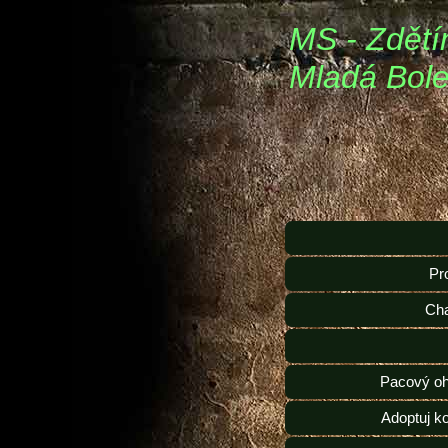
MS - Zdětí
Mladá Bole
Pr
Ch
Pacový oh
Adoptuj k