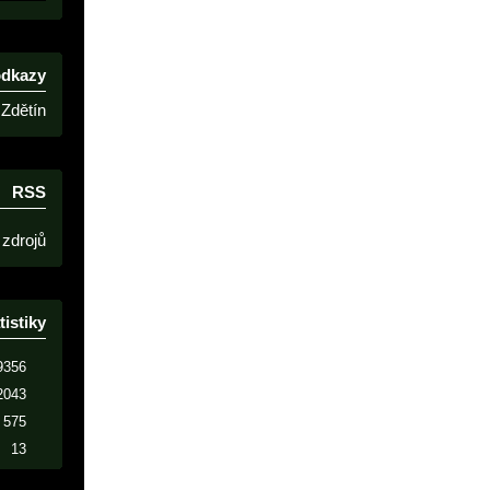
odkazy
Zdětín
RSS
 zdrojů
tistiky
9356
2043
575
13