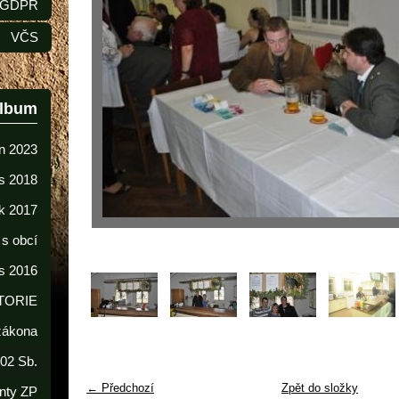
GDPR
VČS
album
n 2023
s 2018
k 2017
 s obcí
s 2016
TORIE
 zákona
02 Sb.
← Předchozí
Zpět do složky
nty ZP