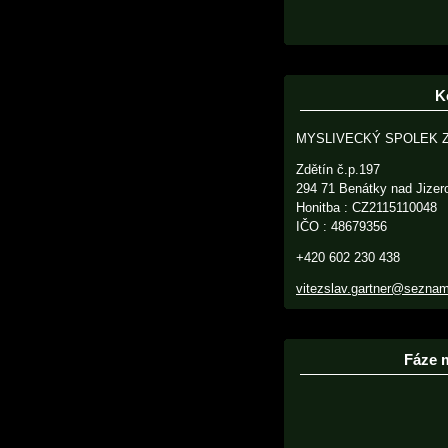
K
MYSLIVECKÝ SPOLEK 
Zdětín č.p.197
294 71 Benátky nad Jizer
Honitba : CZ2115110048
IČO : 48679356
+420 602 230 438
vitezslav.gartner@sezna
Fáze 