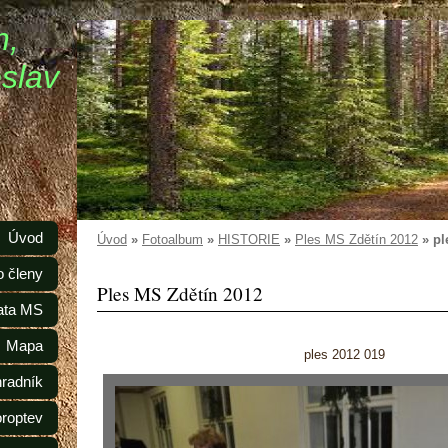
n,
slav
Úvod
Úvod
»
Fotoalbum
»
HISTORIE
»
Ples MS Zdětín 2012
»
pl
o členy
Ples MS Zdětín 2012
ata MS
Mapa
ples 2012 019
radník
oroptev