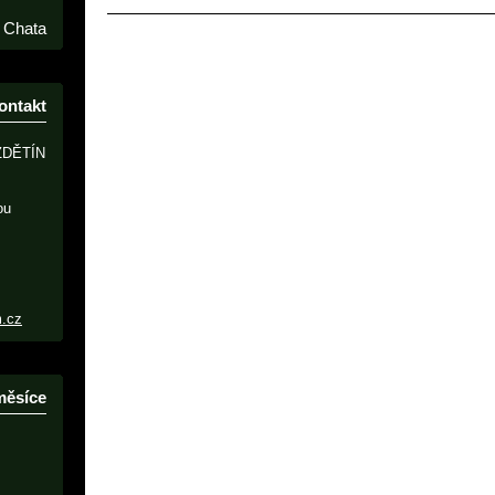
Chata
ontakt
ZDĚTÍN
ou
m.cz
měsíce