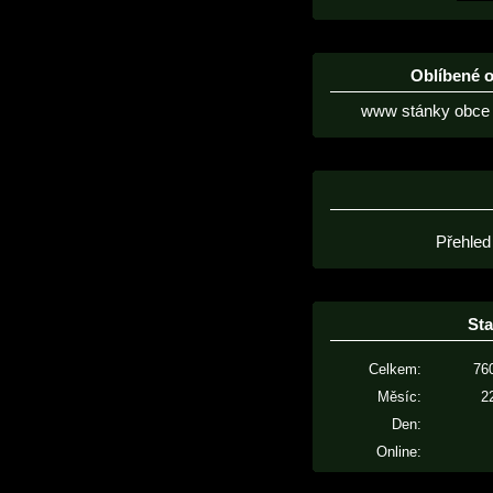
Oblíbené 
www stánky obce 
Přehled
Sta
Celkem:
76
Měsíc:
2
Den:
Online: