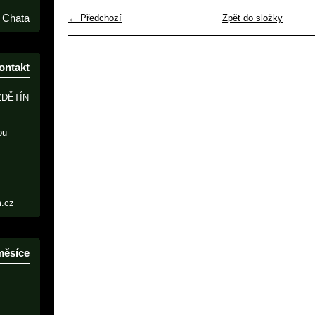
Chata
← Předchozí
Zpět do složky
ontakt
ZDĚTÍN
ou
m.cz
měsíce