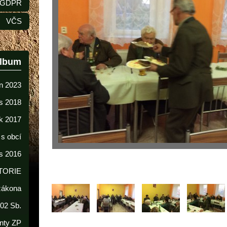
GDPR
VČS
album
n 2023
s 2018
k 2017
 s obcí
s 2016
TORIE
 zákona
02 Sb.
nty ZP