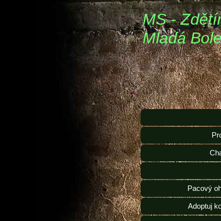
MS - Zdětí
Mladá Bole
Pr
Ch
Pacový oh
Adoptuj k