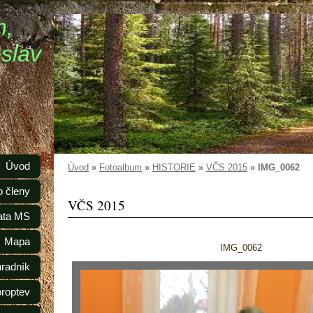
n,
slav
Úvod
Úvod
»
Fotoalbum
»
HISTORIE
»
VČS 2015
»
IMG_0062
o členy
VČS 2015
ata MS
Mapa
IMG_0062
radník
oroptev