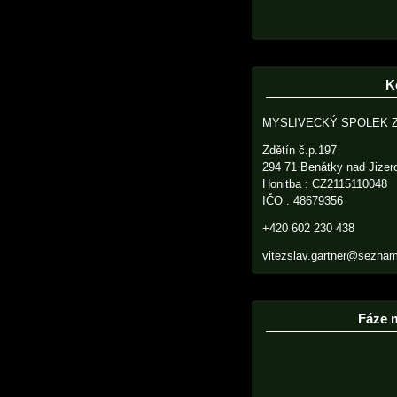
K
MYSLIVECKÝ SPOLEK 
Zdětín č.p.197
294 71 Benátky nad Jizer
Honitba : CZ2115110048
IČO : 48679356
+420 602 230 438
vitezslav.gartner@sezna
Fáze 