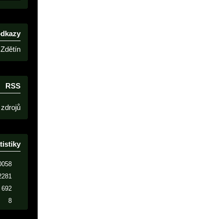
odkazy
Zdětín
RSS
 zdrojů
tistiky
0058
2281
692
8