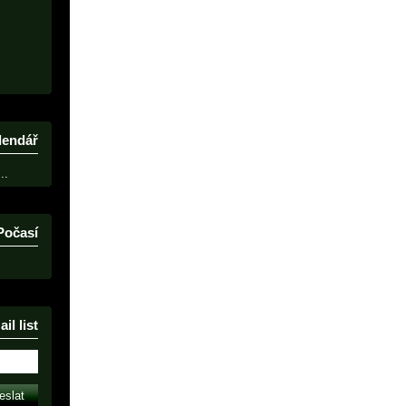
lendář
..
Počasí
il list