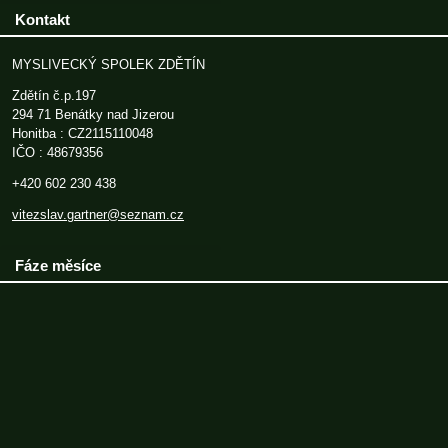
Kontakt
MYSLIVECKÝ SPOLEK ZDĚTÍN
Zdětín č.p.197
294 71 Benátky nad Jizerou
Honitba : CZ2115110048
IČO : 48679356
+420 602 230 438
vitezslav.gartner@seznam.cz
Fáze měsíce