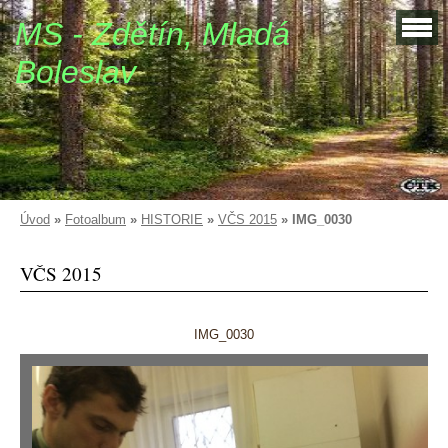
MS - Zdětín, Mladá
Boleslav
Úvod
»
Fotoalbum
»
HISTORIE
»
VČS 2015
»
IMG_0030
VČS 2015
IMG_0030