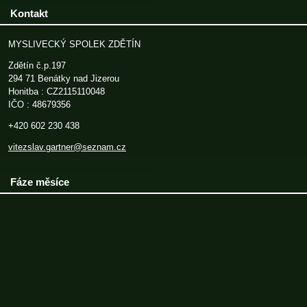
Kontakt
MYSLIVECKÝ SPOLEK ZDĚTÍN
Zdětín č.p.197
294 71 Benátky nad Jizerou
Honitba : CZ2115110048
IČO : 48679356
+420 602 230 438
vitezslav.gartner@seznam.cz
Fáze měsíce