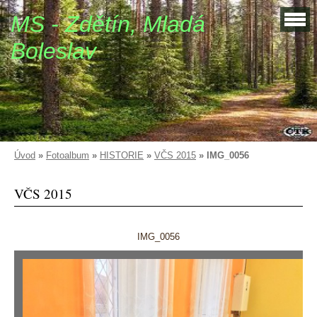
MS - Zdětín, Mladá
Boleslav
Úvod
»
Fotoalbum
»
HISTORIE
»
VČS 2015
»
IMG_0056
VČS 2015
IMG_0056