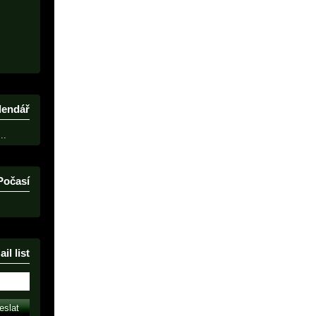
lendář
..
Počasí
il list