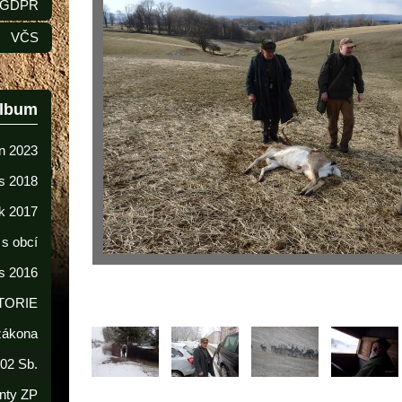
GDPR
VČS
album
n 2023
s 2018
k 2017
 s obcí
s 2016
TORIE
 zákona
02 Sb.
nty ZP