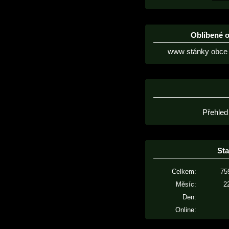
Oblíbené 
www stánky obce 
Přehled
Sta
Celkem:
75
Měsíc:
2
Den:
Online: