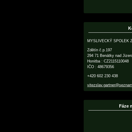
K
MYSLIVECKÝ SPOLEK 
Zdětín č.p.197
294 71 Benátky nad Jizer
Honitba : CZ2115110048
IČO : 48679356
+420 602 230 438
vitezslav.gartner@sezna
Fáze 