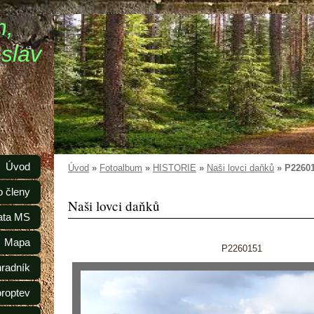
n,
slav
Úvod
Úvod
»
Fotoalbum
»
HISTORIE
»
Naši lovci daňků
»
P2260
o členy
Naši lovci daňků
ata MS
Mapa
P2260151
radník
oroptev