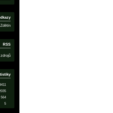
odkazy
Zdětín
RSS
 zdrojů
tistiky
9411
2035
564
5