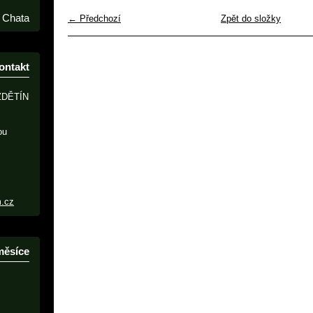
Chata
← Předchozí
Zpět do složky
ontakt
ZDĚTÍN
ou
m.cz
měsíce