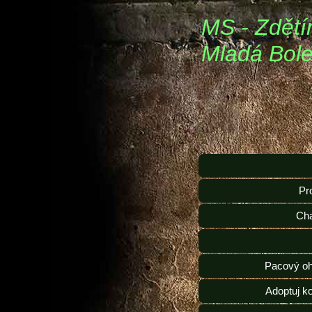
MS - Zdětí
Mladá Bole
Pr
Ch
Pacový oh
Adoptuj k