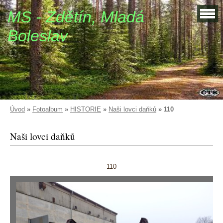
MS - Zdětín, Mladá
Boleslav
Úvod
»
Fotoalbum
»
HISTORIE
»
Naši lovci daňků
»
110
Naši lovci daňků
110