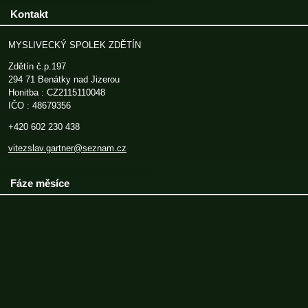
Kontakt
MYSLIVECKÝ SPOLEK ZDĚTÍN
Zdětín č.p.197
294 71 Benátky nad Jizerou
Honitba : CZ2115110048
IČO : 48679356
+420 602 230 438
vitezslav.gartner@seznam.cz
Fáze měsíce