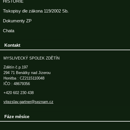
HISTORIE
Tiskopisy dle zákona 119/2002 Sb.
Dokumenty ZP
Chata
Kontakt
MYSLIVECKÝ SPOLEK ZDĚTÍN
Zdětín č.p.197
294 71 Benátky nad Jizerou
Honitba : CZ2115110048
IČO : 48679356
+420 602 230 438
vitezslav.gartner@seznam.cz
Fáze měsíce