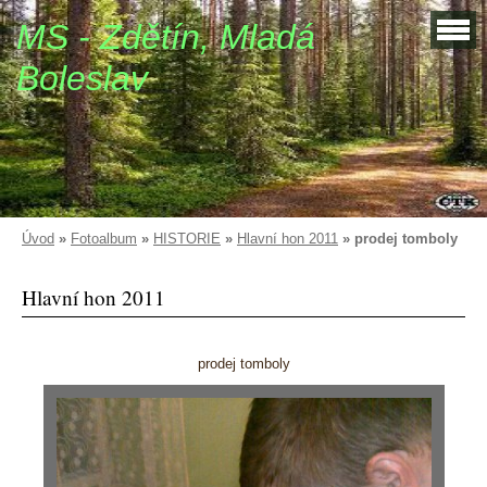
MS - Zdětín, Mladá
Boleslav
Úvod
»
Fotoalbum
»
HISTORIE
»
Hlavní hon 2011
»
prodej tomboly
Hlavní hon 2011
prodej tomboly