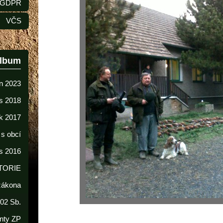
GDPR
VČS
album
n 2023
s 2018
k 2017
 s obcí
s 2016
TORIE
 zákona
02 Sb.
nty ZP