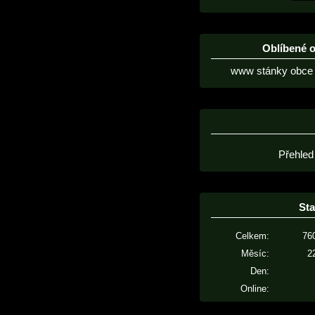
Oblíbené 
www stánky obce 
Přehled
Sta
Celkem:
76
Měsíc:
2
Den:
Online: