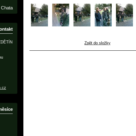
Chata
ontakt
ZDĚTÍN
Zpět do složky
ou
m.cz
měsíce