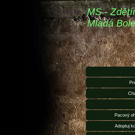
MS - Zdětí
Mladá Bole
Pr
Ch
Pacový oh
Adoptuj k