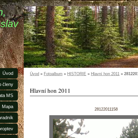
n,
slav
Úvod
Úvod
»
Fotoalbum
»
HISTORIE
»
Hlavní hon 2011
»
281220
o členy
Hlavní hon 2011
ata MS
Mapa
28122011158
radník
oroptev