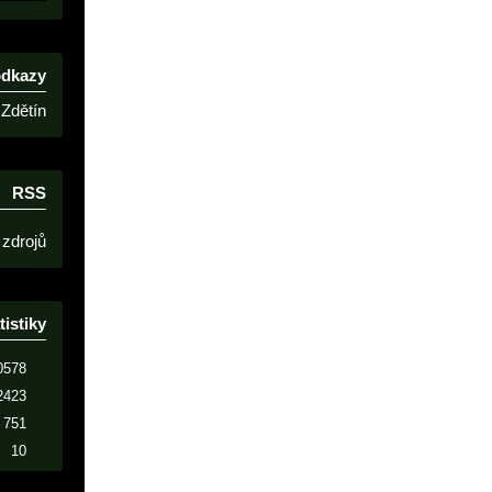
odkazy
Zdětín
RSS
 zdrojů
tistiky
0578
2423
751
10