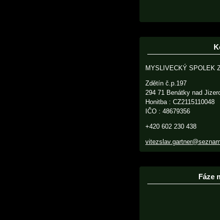
K
MYSLIVECKÝ SPOLEK 
Zdětín č.p.197
294 71 Benátky nad Jizer
Honitba : CZ2115110048
IČO : 48679356
+420 602 230 438
vitezslav.gartner@sezna
Fáze 