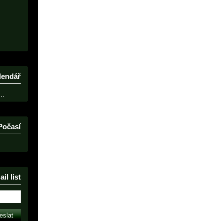
lendář
..
Počasí
il list