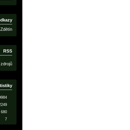
odkazy
Zdětín
RSS
 zdrojů
tistiky
9984
2249
680
7