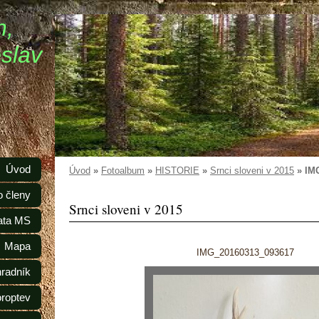
n,
slav
Úvod
Úvod
»
Fotoalbum
»
HISTORIE
»
Srnci sloveni v 2015
»
IM
o členy
Srnci sloveni v 2015
ata MS
Mapa
IMG_20160313_093617
radník
oroptev