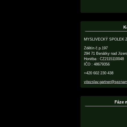
K
MYSLIVECKÝ SPOLEK 
Zdětín č.p.197
294 71 Benátky nad Jizer
Honitba : CZ2115110048
IČO : 48679356
+420 602 230 438
vitezslav.gartner@sezna
Fáze 