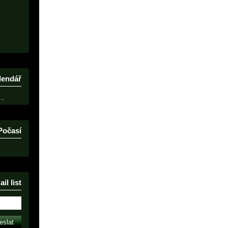
lendář
..
Počasí
il list