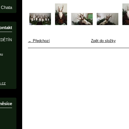
Chata
ontakt
ZDĚTÍN
← Předchozí
Zpět do složky
ou
m.cz
měsíce