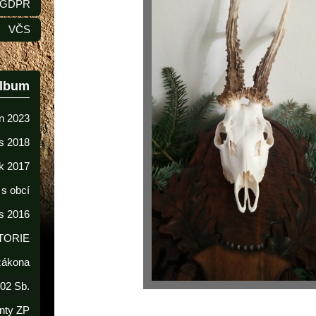
GDPR
VČS
album
n 2023
s 2018
k 2017
 s obcí
s 2016
TORIE
 zákona
02 Sb.
nty ZP