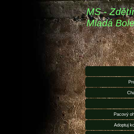
MS - Zdětí
Mladá Bole
Pr
Ch
Pacový oh
Adoptuj k