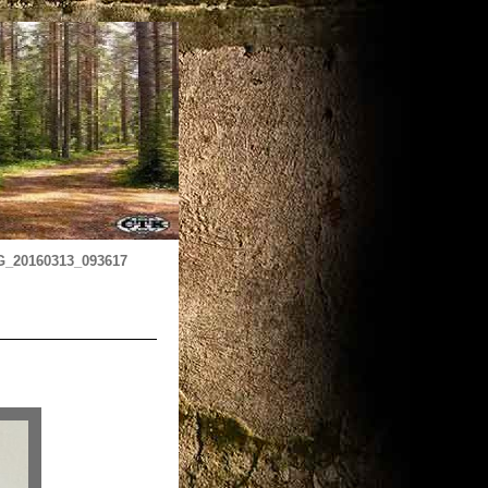
G_20160313_093617