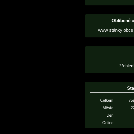
Oblíbené 
www stánky obce 
Přehled
Sta
Celkem:
75
Měsíc:
2
Den:
Online: